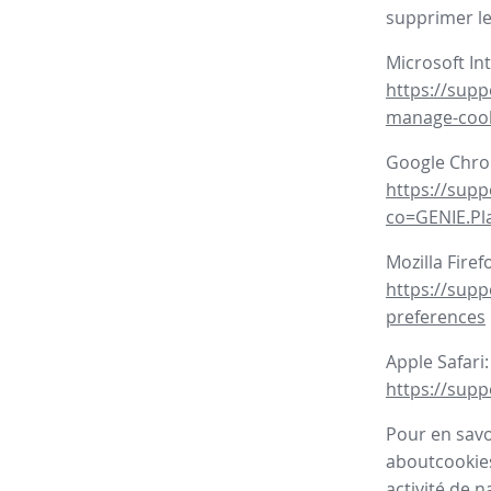
supprimer le
Microsoft In
https://supp
manage-coo
Google Chr
https://sup
co=GENIE.P
Mozilla Firef
https://supp
preferences
Apple Safari:
https://supp
Pour en savoi
aboutcookies
activité de n