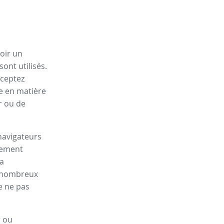
oir un
ont utilisés.
cceptez
ue en matière
r ou de
navigateurs
lement
la
de nombreux
e ne pas
r ou