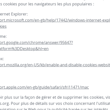
s cookies pour les navigateurs les plus populaires :
ternet Explorer:
ort.microsoft.com/en-gb/help/17442/windows-internet-expl
kies
ome:
port.google.com/chrome/answer/95647?
latform%3DDesktop&hl=en
ox:
ort.mozilla.org/en-US/kb/enable-and-disable-cookies-websit
ort.apple.com/en-gb/guide/safari/sfri11471/mac
r plus sur la façon de gérer et de supprimer les cookies, visi
.org. Pour plus de détails sur vos choix concernant l'utilisa
avigation sur le Web pour la publicité basée sur les intérêts