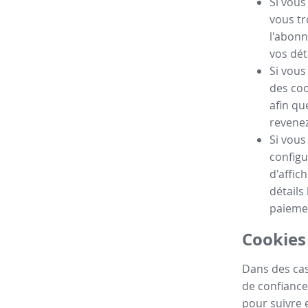
Si vous
vous tr
l'abonn
vos dét
Si vous
des coo
afin qu
revenez 
Si vous
configu
d'affic
détails
paieme
Cookies 
Dans des cas
de confiance
pour suivre e