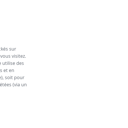
ckés sur
vous visitez.
 utilise des
s et en
), soit pour
étées (via un