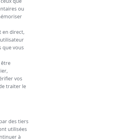
e ceux que
entaires ou
mémoriser
 en direct,
utilisateur
is que vous
 être
ier,
rifier vos
 traiter le
par des tiers
nt utilisées
ontinuer à